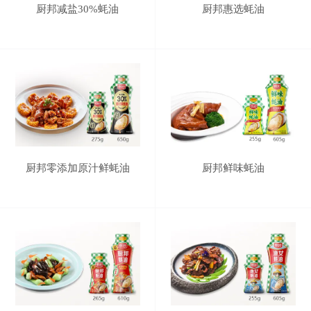
厨邦减盐30%蚝油
厨邦惠选蚝油
厨邦零添加原汁鲜蚝油
厨邦鲜味蚝油