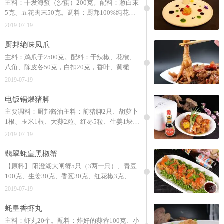
主料：干发海蜇（沙蜇）200克。配料：葱白末
5克、五花肉末50克。调料：厨邦100%纯花生
油8克、厨邦葱姜汁料酒5克、厨邦原晒香黄豆
2019-07-19
酱15克、厨邦鸡粉5克、厨邦酱油5克、白糖15
克。
厨邦绝味凤爪
主料：鸡爪子2500克。配料：干辣椒、花椒、
八角、陈皮各50克，白扣20克，香叶、黄栀
子、草果、沙姜、香菜籽、沙姜、白芷、孜然粒
2019-07-19
各10克，盐30克。调料：厨邦酱油 20克、厨邦
排骨酱150克、厨邦海鲜酱100克、厨邦鸡粉5
电饭锅煨猪脚
克、蒜蓉辣椒酱100克。
主要调料：厨邦酱油主料：前猪脚2只、胡萝卜
1根、玉米1根、大蒜2粒、红枣5粒、生姜1块15
克、香葱30克、桂皮1小块、八角3粒、陈皮1小
2019-07-19
块、干红辣椒10个。
翡翠蚝皇黑椒蟹
【原料】 阳澄湖大闸蟹5只（3两一只）、青豆
100克、生姜30克、香葱30克、红花椒3克、桂
皮3克、香叶2克、蒜末10克。【调料】 厨邦渔
2019-07-19
女蚝油35克、厨邦葱姜汁料酒80克、厨邦100%
花生油50克、厨邦鸡粉35克、黑椒碎3克、冰糖
蚝皇香虾丸
100克。
主料：虾丸20个。配料：炸好的蒜蓉100克、小