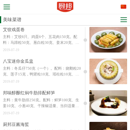
美味菜谱
艾饺戏蛋卷
主料：艾饺8只、鸡蛋6个、五花肉150克。配
料：马蹄粒50克、葱白粒30克、姜末20克、水
发香菇末30克、胡萝卜末50克、胡萝卜丝60
2019-07-19
克、湿淀粉50克。调料：厨邦鸡粉10克、厨邦
金装渔女蚝油12克、厨邦100%纯芝麻油8克、
八宝迷你金瓜盅
厨邦葱姜汁料酒8克、精盐3克、胡椒粉2克。
主料：冬瓜仔750克（一个）。配料：烧鹅粒20
克、莲子15克，鸭肾粒10克、瑶柱粒10克、鸡
丁15克、丝瓜粒4粒、虾仁20克、火腿蓉10克。
2019-07-19
调料：清鸡汤500克、厨邦鸡粉5克、糖2.5克，
盐2克厨邦葱姜汁料酒3克。
邦味醇酿红焖牛肋排配鲜笋
主料：黄牛肋排250克。配料：鲜笋100克、生
姜10克、小葱40克、干辣椒适量、当归适量、
党参适量。调料：厨邦酱油10克、厨邦鸡粉10
2019-07-19
克、厨邦葱姜汁料酒15克、冰糖15克、厨邦特
级老抽20克。
厨邦豆酱海蜇