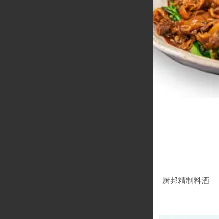
厨邦精制料酒