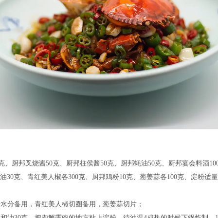
克、厨邦叉烧酱50克、厨邦柱侯酱50克、厨邦蚝油50克、厨邦宴会料酒10
30克、青红美人椒各300克、厨邦鸡粉10克、葱姜蒜各100克、淀粉适量
沥干水分备用，青红美人椒切圈备用，葱姜蒜切片；
谷调和油30克，把肉蟹露肉的地方粘上淀粉，待油温4成热的时候下锅炸制，