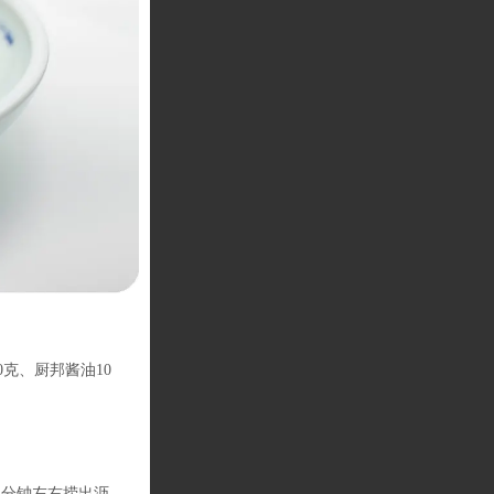
0克、厨邦酱油10
1分钟左右捞出沥