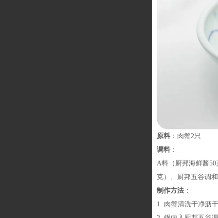
原料
：肉蟹2只
调料
：
A料（厨邦海鲜酱50
克）、厨邦五谷调和油
制作方法
：
1. 肉蟹清洗干净
2. 锅内入厨邦五